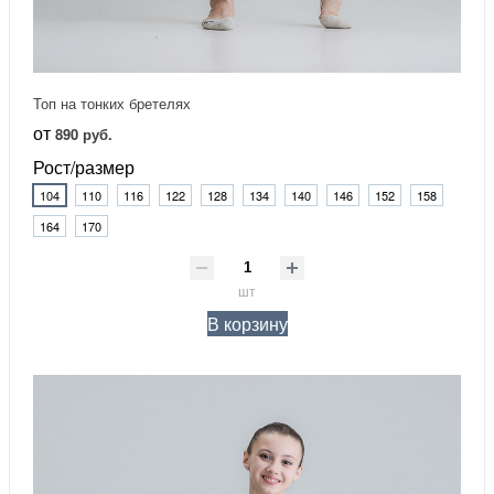
Топ на тонких бретелях
от
890 руб.
Рост/размер
104
110
116
122
128
134
140
146
152
158
164
170
шт
В корзину