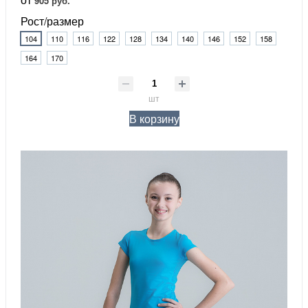
905 руб.
Рост/размер
104
110
116
122
128
134
140
146
152
158
164
170
шт
В корзину