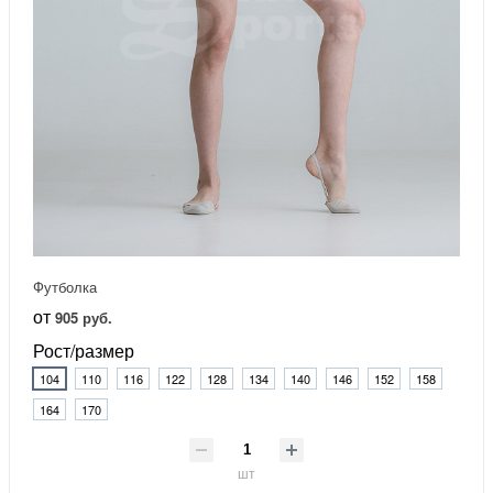
Футболка
от
905 руб.
Рост/размер
104
110
116
122
128
134
140
146
152
158
164
170
шт