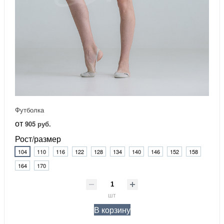
Футболка
от
905 руб.
Рост/размер
104
110
116
122
128
134
140
146
152
158
164
170
шт
В корзину