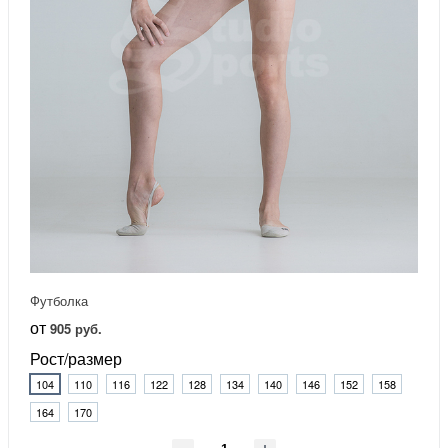
Футболка
от
905 руб.
Рост/размер
104
110
116
122
128
134
140
146
152
158
164
170