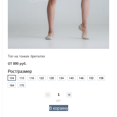
Топ на тонких бретелях
от
890 руб.
Рост/размер
104
110
116
122
128
134
140
146
152
158
164
170
шт
В корзину