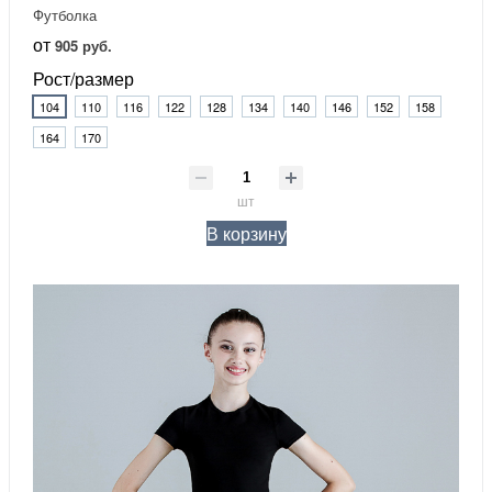
Футболка
от
905 руб.
Рост/размер
104
110
116
122
128
134
140
146
152
158
164
170
шт
В корзину