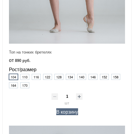
Топ на тонких бретелях
от
890 руб.
Рост/размер
104
110
116
122
128
134
140
146
152
158
164
170
шт
В корзину