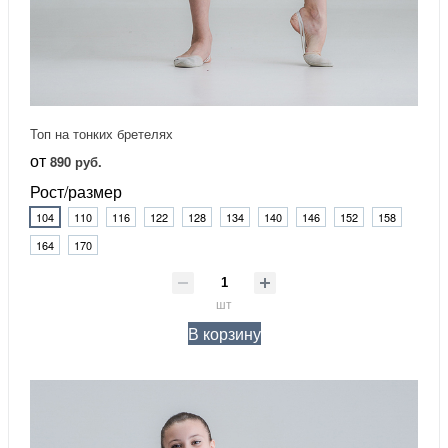
Топ на тонких бретелях
от
890 руб.
Рост/размер
104
110
116
122
128
134
140
146
152
158
164
170
шт
В корзину