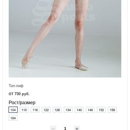
Топ-лиф
от
730 руб.
Рост/размер
104
110
116
122
128
134
140
146
152
158
164