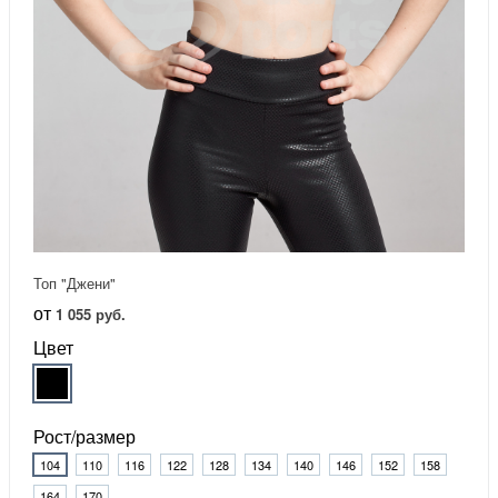
Топ "Джени"
от
1 055 руб.
Цвет
Рост/размер
104
110
116
122
128
134
140
146
152
158
164
170