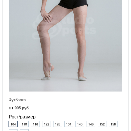
Футболка
от
905 руб.
Рост/размер
104
110
116
122
128
134
140
146
152
158