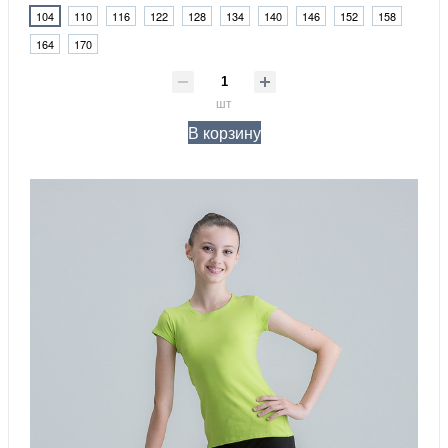
104
110
116
122
128
134
140
146
152
158
164
170
шт
В корзину