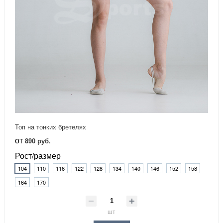
Топ на тонких бретелях
от
890 руб.
Рост/размер
104
110
116
122
128
134
140
146
152
158
164
170
шт