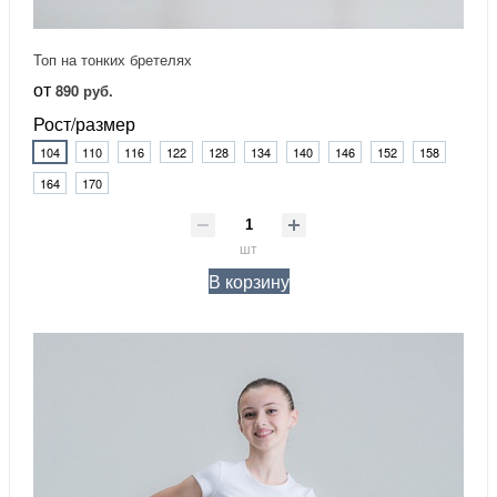
Топ на тонких бретелях
от
890 руб.
Рост/размер
104
110
116
122
128
134
140
146
152
158
164
170
шт
В корзину