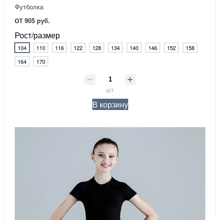
Футболка
от
905 руб.
Рост/размер
104
110
116
122
128
134
140
146
152
158
164
170
шт
В корзину