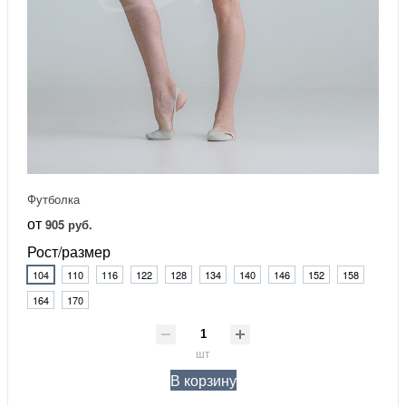
Футболка
от
905 руб.
Рост/размер
104
110
116
122
128
134
140
146
152
158
164
170
шт
В корзину