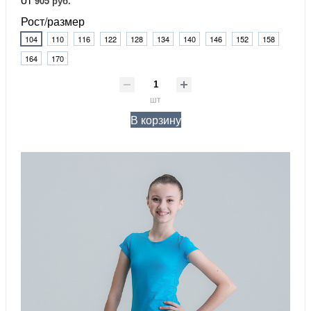
905 руб.
Рост/размер
104
110
116
122
128
134
140
146
152
158
164
170
шт
В корзину