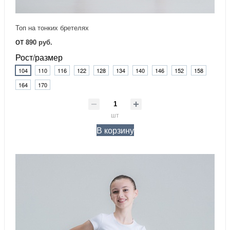
Топ на тонких бретелях
от
890 руб.
Рост/размер
104
110
116
122
128
134
140
146
152
158
164
170
шт
В корзину