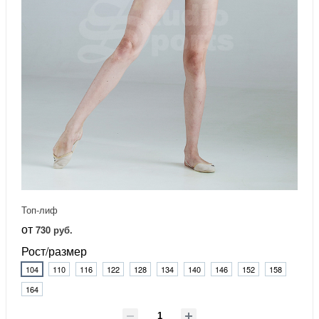
Топ-лиф
от
730 руб.
Рост/размер
104
110
116
122
128
134
140
146
152
158
164