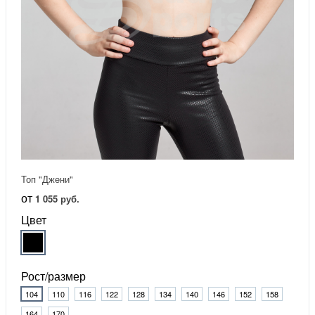
Топ "Джени"
от
1 055 руб.
Цвет
Рост/размер
104
110
116
122
128
134
140
146
152
158
164
170