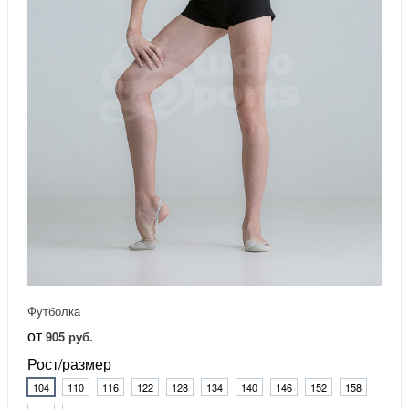
Футболка
от
905 руб.
Рост/размер
104
110
116
122
128
134
140
146
152
158