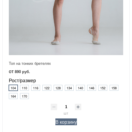
Топ на тонких бретелях
от
890 руб.
Рост/размер
104
110
116
122
128
134
140
146
152
158
164
170
шт
В корзину