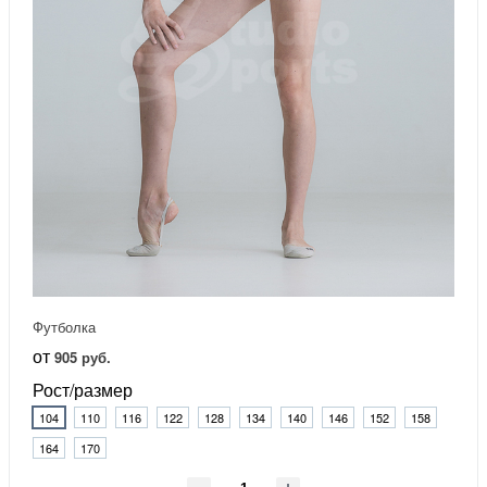
Футболка
от
905 руб.
Рост/размер
104
110
116
122
128
134
140
146
152
158
164
170