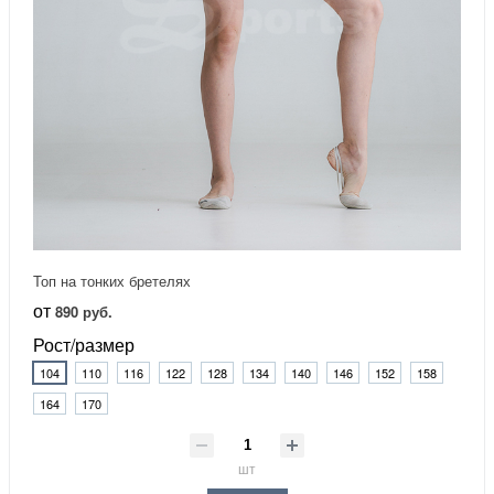
Топ на тонких бретелях
от
890 руб.
Рост/размер
104
110
116
122
128
134
140
146
152
158
164
170
шт