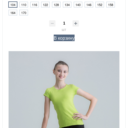
104
110
116
122
128
134
140
146
152
158
164
170
шт
В корзину