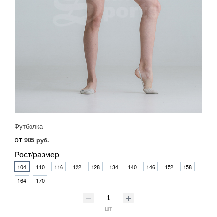
Футболка
от
905 руб.
Рост/размер
104
110
116
122
128
134
140
146
152
158
164
170
шт