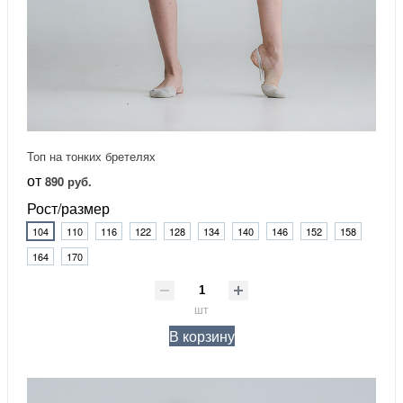
Топ на тонких бретелях
от
890 руб.
Рост/размер
104
110
116
122
128
134
140
146
152
158
164
170
шт
В корзину