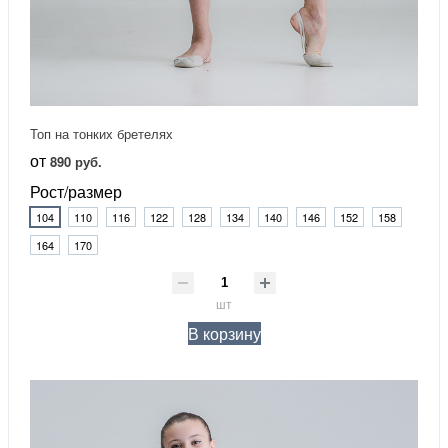
Топ на тонких бретелях
от
890 руб.
Рост/размер
104
110
116
122
128
134
140
146
152
158
164
170
шт
В корзину