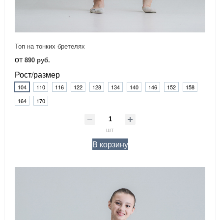
Топ на тонких бретелях
от
890 руб.
Рост/размер
104
110
116
122
128
134
140
146
152
158
164
170
шт
В корзину