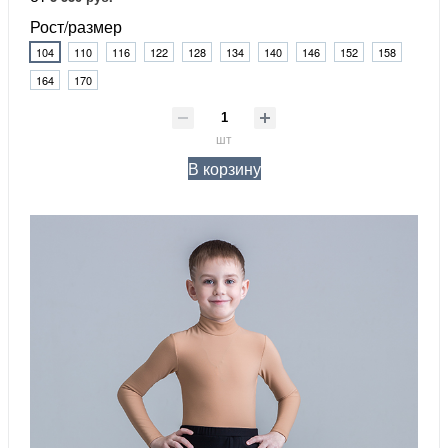
Рост/размер
104
110
116
122
128
134
140
146
152
158
164
170
шт
В корзину