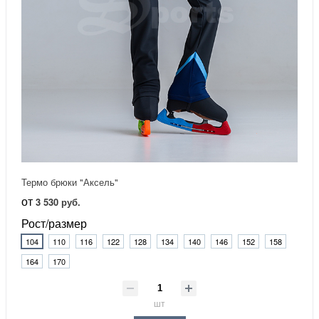
Термо брюки "Аксель"
от
3 530 руб.
Рост/размер
104
110
116
122
128
134
140
146
152
158
164
170
шт