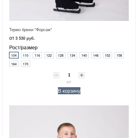
Термо брюки "Форсаж"
от
3 530 руб.
Рост/размер
104
110
116
122
128
134
140
146
152
158
164
170
шт
В корзину