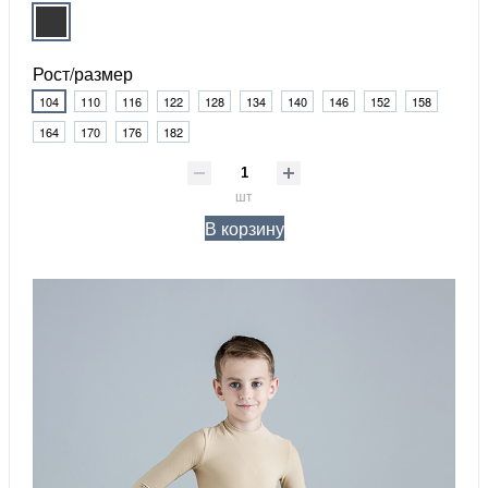
Рост/размер
104
110
116
122
128
134
140
146
152
158
164
170
176
182
шт
В корзину