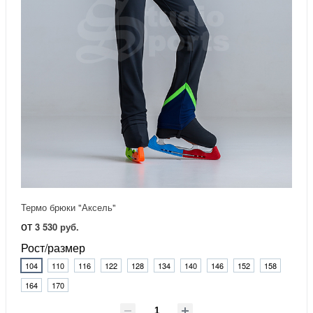
Термо брюки "Аксель"
от
3 530 руб.
Рост/размер
104
110
116
122
128
134
140
146
152
158
164
170