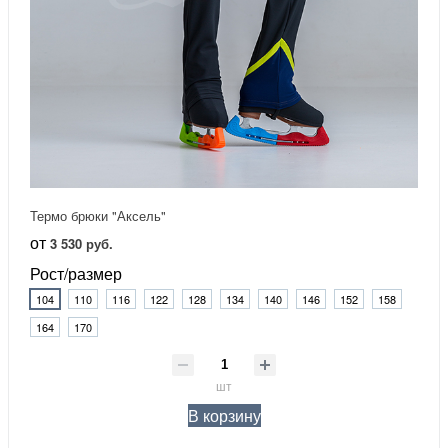
Термо брюки "Аксель"
от
3 530 руб.
Рост/размер
104
110
116
122
128
134
140
146
152
158
164
170
шт
В корзину