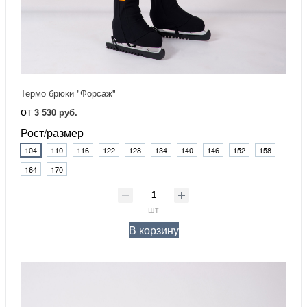
Термо брюки "Форсаж"
от
3 530 руб.
Рост/размер
104
110
116
122
128
134
140
146
152
158
164
170
шт
В корзину