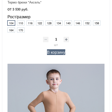
Термо брюки "Аксель"
от
3 530 руб.
Рост/размер
104
110
116
122
128
134
140
146
152
158
164
170
шт
В корзину