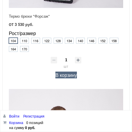
Термо брюки "Форсаж"
от
3 530 руб.
Рост/размер
104
110
116
122
128
134
140
146
152
158
164
170
шт
В корзину
Войти
Регистрация
Корзина
0 позиций
на сумму
0 руб.