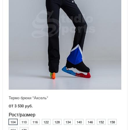
Термо брюки "Аксель"
от
3 530 руб.
Рост/размер
104
110
116
122
128
134
140
146
152
158
164
170