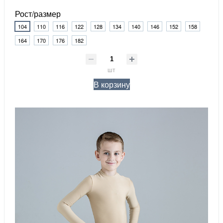
Рост/размер
104
110
116
122
128
134
140
146
152
158
164
170
176
182
шт
В корзину