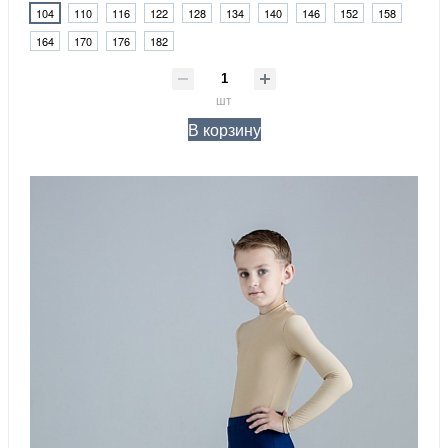
104
110
116
122
128
134
140
146
152
158
164
170
176
182
шт
В корзину