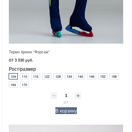
Термо брюки "Форсаж"
от
3 530 руб.
Рост/размер
104
110
116
122
128
134
140
146
152
158
164
170
шт
В корзину