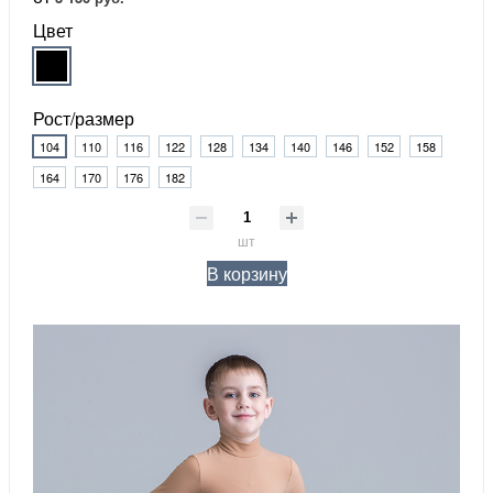
Цвет
Рост/размер
104
110
116
122
128
134
140
146
152
158
164
170
176
182
шт
В корзину