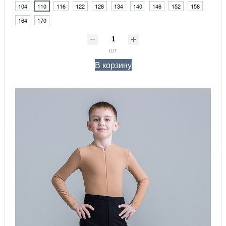
104
110
116
122
128
134
140
146
152
158
164
170
шт
В корзину