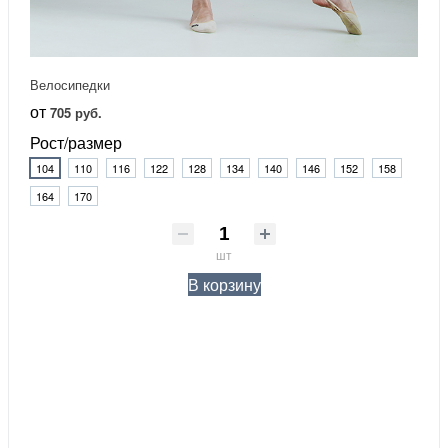
Велосипедки
от
705 руб.
Рост/размер
104
110
116
122
128
134
140
146
152
158
164
170
шт
В корзину