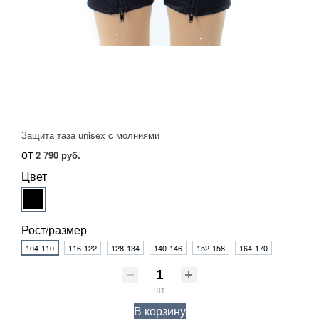
Защита таза unisex с молниями
от
2 790 руб.
Цвет
Рост/размер
104-110
116-122
128-134
140-146
152-158
164-170
шт
В корзину