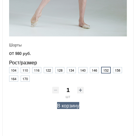
Шорты
от
980 руб.
Рост/размер
104
110
116
122
128
134
140
146
152
158
164
170
шт
В корзину