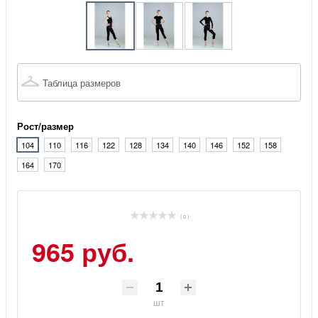
Таблица размеров
Рост/размер
104
110
116
122
128
134
140
146
152
158
164
170
( 0 )
965 руб.
шт