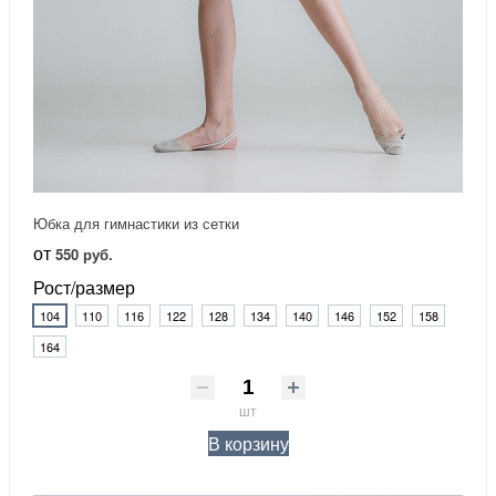
Юбка для гимнастики из сетки
от
550 руб.
Рост/размер
104
110
116
122
128
134
140
146
152
158
164
шт
В корзину