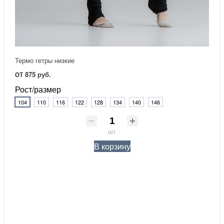
Термо гетры низкие
от
875 руб.
Рост/размер
104
110
116
122
128
134
140
146
шт
В корзину