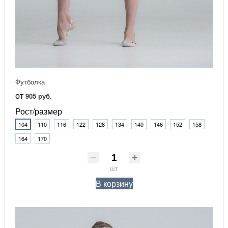
Футболка
от
905 руб.
Рост/размер
104
110
116
122
128
134
140
146
152
158
164
170
шт
В корзину