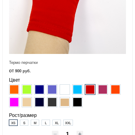
Термо перчатки
от
900 руб.
Цвет
Рост/размер
XS
S
М
L
XL
XXL