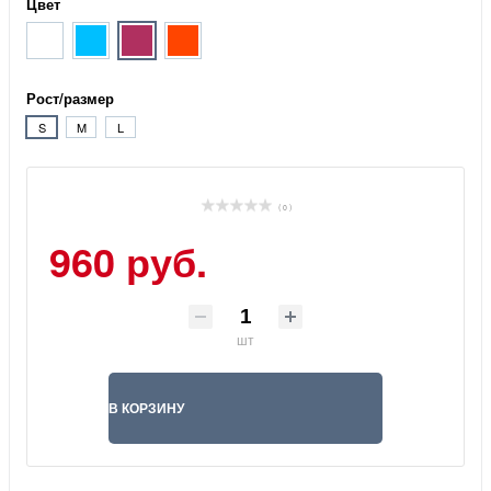
Цвет
Рост/размер
S
M
L
( 0 )
960 руб.
шт
В КОРЗИНУ