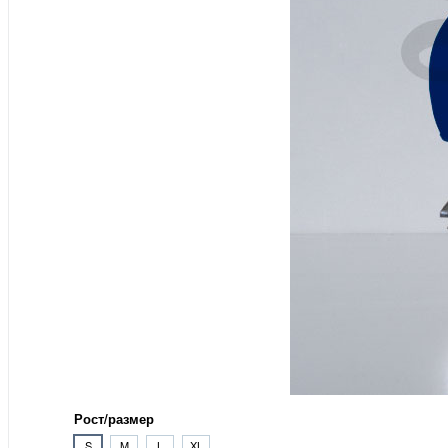
Рост/размер
S
M
L
XL