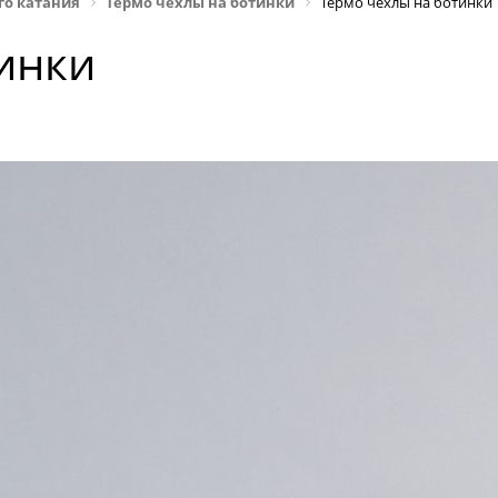
го катания
Термо чехлы на ботинки
Термо чехлы на ботинки
инки