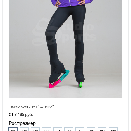
Термо комплект "Элегия"
от
7 185 руб.
Рост/размер
104
110
116
122
128
134
140
146
152
158