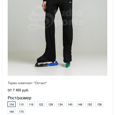
Термо комплект "Октант"
от
7 455 руб.
Рост/размер
104
110
116
122
128
134
140
146
152
158
164
170