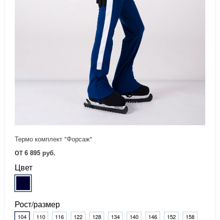
Термо комплект "Форсаж"
от
6 895 руб.
Цвет
Рост/размер
104
110
116
122
128
134
140
146
152
158