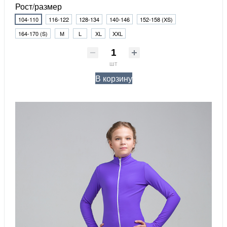
Рост/размер
104-110
116-122
128-134
140-146
152-158 (XS)
164-170 (S)
М
L
XL
XXL
шт
В корзину