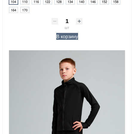
104
110
116
122
128
134
140
146
152
158
164
170
шт
В корзину