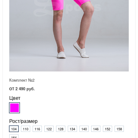
Комплект №2
от
2 490 руб.
Цвет
Рост/размер
104
110
116
122
128
134
140
146
152
158
164