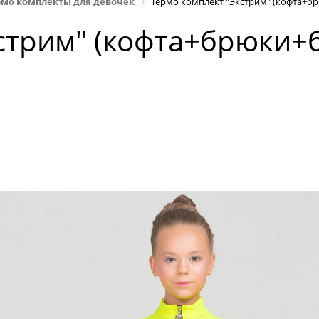
рмо комплекты для девочек
Термо комплект "Экстрим" (кофта+б
стрим" (кофта+брюки+