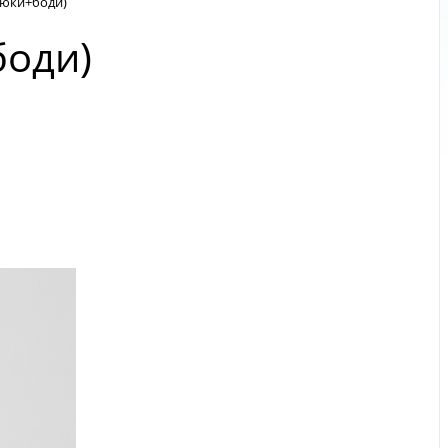
рюки+боди)
боди)