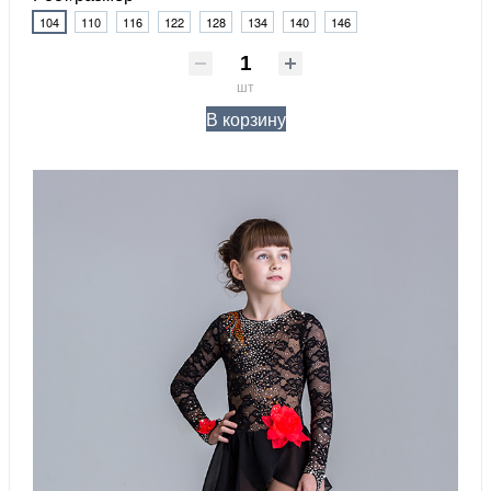
104
110
116
122
128
134
140
146
шт
В корзину