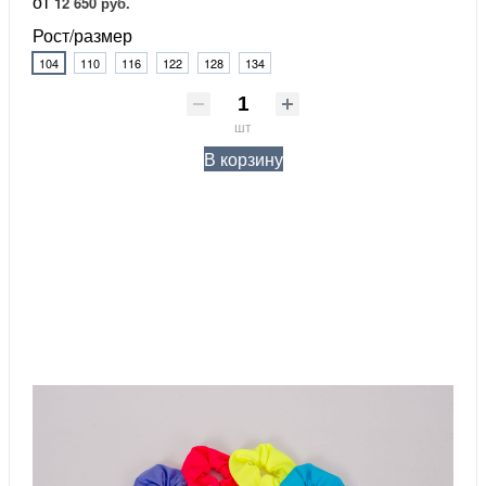
от
12 650 руб.
Рост/размер
104
110
116
122
128
134
шт
В корзину