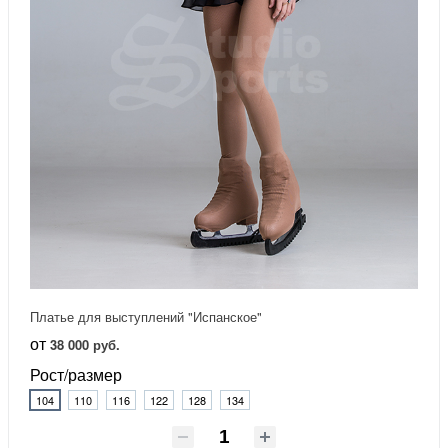
Платье для выступлений "Испанское"
от
38 000 руб.
Рост/размер
104
110
116
122
128
134