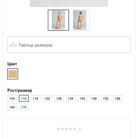
Таблица размеров
Цвет
Рост/размер
104
110
116
122
128
134
140
146
152
158
164
170
( 0 )