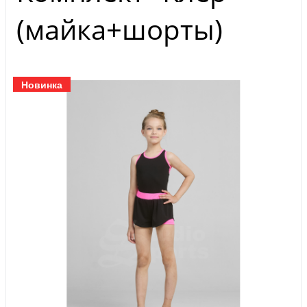
(майка+шорты)
Новинка