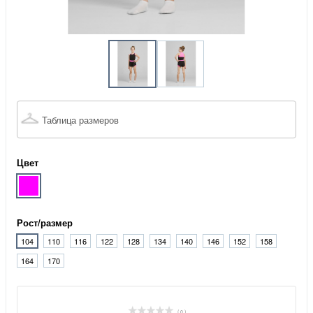
Таблица размеров
Цвет
Рост/размер
104
110
116
122
128
134
140
146
152
158
164
170
( 0 )