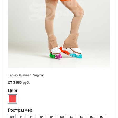
Термо Жилет "Радуга"
от
3 960 руб.
Цвет
Рост/размер
104
110
116
122
128
134
140
146
152
158