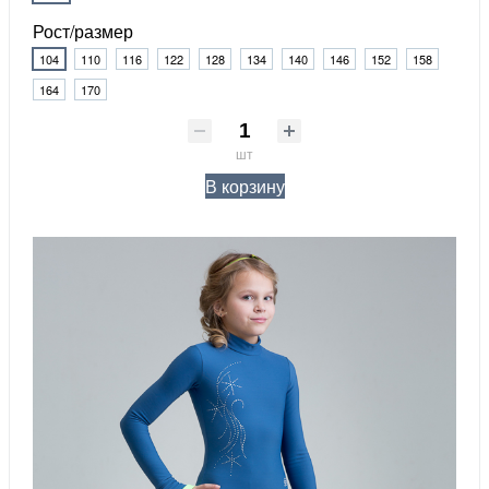
Рост/размер
104
110
116
122
128
134
140
146
152
158
164
170
шт
В корзину