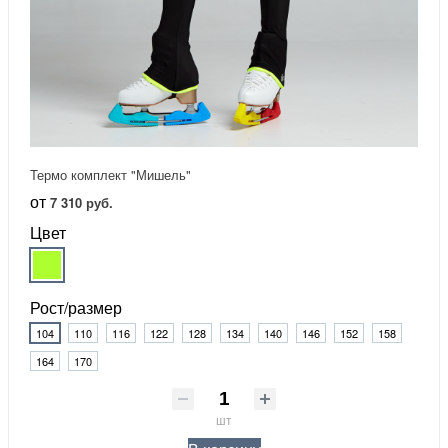
Термо комплект "Мишель"
от
7 310 руб.
Цвет
Рост/размер
104
110
116
122
128
134
140
146
152
158
164
170
шт