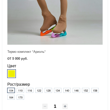
Термо комплект "Ариэль"
от
5 000 руб.
Цвет
Рост/размер
104
110
116
122
128
134
140
146
152
158
164
170