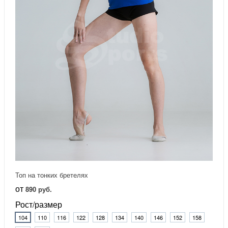
Топ на тонких бретелях
от
890 руб.
Рост/размер
104
110
116
122
128
134
140
146
152
158