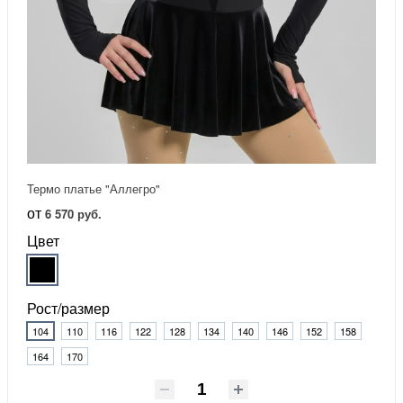
Термо платье "Аллегро"
от
6 570 руб.
Цвет
Рост/размер
104
110
116
122
128
134
140
146
152
158
164
170