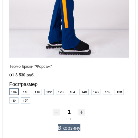
Термо брюки "Форсаж"
от
3 530 руб.
Рост/размер
104
110
116
122
128
134
140
146
152
158
164
170
шт
В корзину