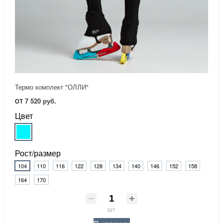
Термо комплект "ОЛЛИ"
от
7 520 руб.
Цвет
Рост/размер
104
110
116
122
128
134
140
146
152
158
164
170
шт