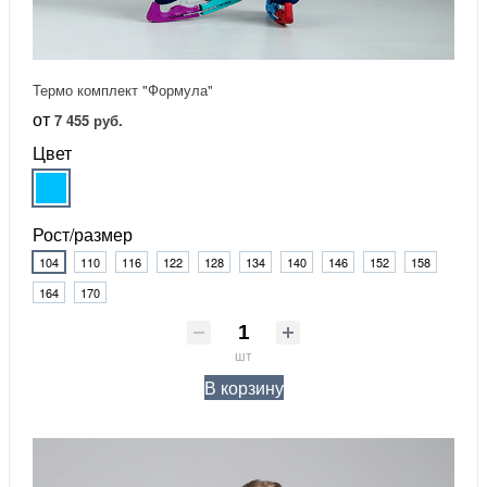
Термо комплект "Формула"
от
7 455 руб.
Цвет
Рост/размер
104
110
116
122
128
134
140
146
152
158
164
170
шт
В корзину