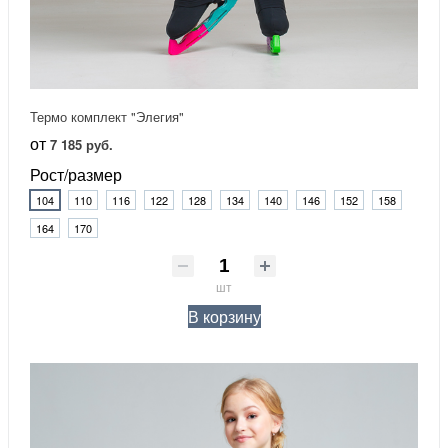
Термо комплект "Элегия"
от
7 185 руб.
Рост/размер
104
110
116
122
128
134
140
146
152
158
164
170
шт
В корзину