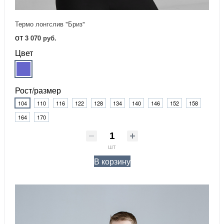
Термо лонгслив "Бриз"
от
3 070 руб.
Цвет
Рост/размер
104
110
116
122
128
134
140
146
152
158
164
170
шт
В корзину